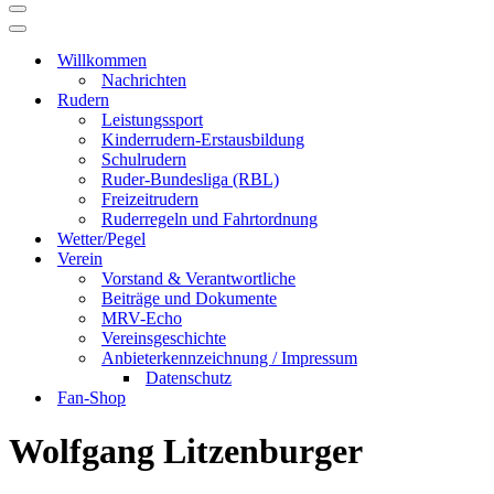
Navigationsmenü
Navigationsmenü
Willkommen
Nachrichten
Rudern
Leistungssport
Kinderrudern-Erstausbildung
Schulrudern
Ruder-Bundesliga (RBL)
Freizeitrudern
Ruderregeln und Fahrtordnung
Wetter/Pegel
Verein
Vorstand & Verantwortliche
Beiträge und Dokumente
MRV-Echo
Vereinsgeschichte
Anbieterkennzeichnung / Impressum
Datenschutz
Fan-Shop
Wolfgang Litzenburger