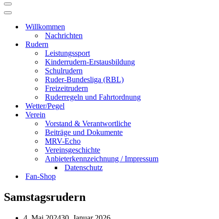
Navigationsmenü
Navigationsmenü
Willkommen
Nachrichten
Rudern
Leistungssport
Kinderrudern-Erstausbildung
Schulrudern
Ruder-Bundesliga (RBL)
Freizeitrudern
Ruderregeln und Fahrtordnung
Wetter/Pegel
Verein
Vorstand & Verantwortliche
Beiträge und Dokumente
MRV-Echo
Vereinsgeschichte
Anbieterkennzeichnung / Impressum
Datenschutz
Fan-Shop
Samstagsrudern
4. Mai 2024
30. Januar 2026