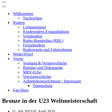
Navigationsmenü
Navigationsmenü
Willkommen
Nachrichten
Rudern
Leistungssport
Kinderrudern-Erstausbildung
Schulrudern
Ruder-Bundesliga (RBL)
Freizeitrudern
Ruderregeln und Fahrtordnung
Wetter/Pegel
Verein
Vorstand & Verantwortliche
Beiträge und Dokumente
MRV-Echo
Vereinsgeschichte
Anbieterkennzeichnung / Impressum
Datenschutz
Fan-Shop
Bronze in der U23 Weltmeisterschaft
11. Juli 2021
19. April 2024