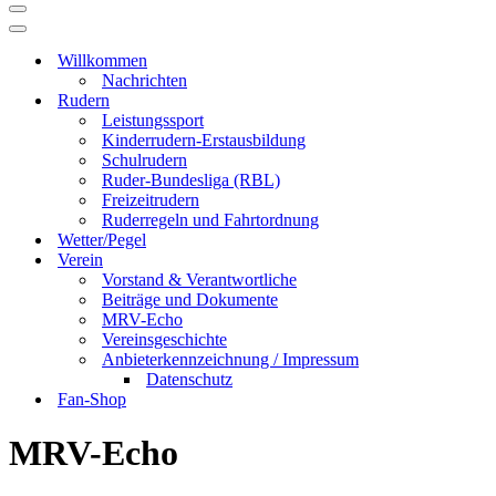
Navigationsmenü
Navigationsmenü
Willkommen
Nachrichten
Rudern
Leistungssport
Kinderrudern-Erstausbildung
Schulrudern
Ruder-Bundesliga (RBL)
Freizeitrudern
Ruderregeln und Fahrtordnung
Wetter/Pegel
Verein
Vorstand & Verantwortliche
Beiträge und Dokumente
MRV-Echo
Vereinsgeschichte
Anbieterkennzeichnung / Impressum
Datenschutz
Fan-Shop
MRV-Echo