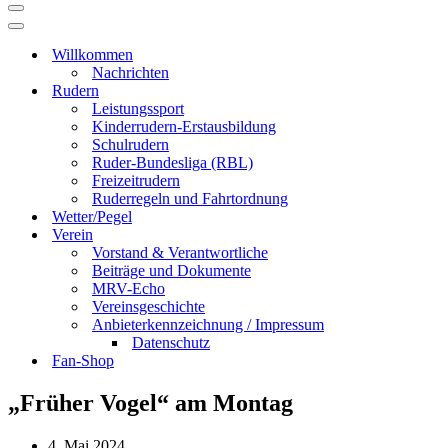
Navigationsmenü
Navigationsmenü
Willkommen
Nachrichten
Rudern
Leistungssport
Kinderrudern-Erstausbildung
Schulrudern
Ruder-Bundesliga (RBL)
Freizeitrudern
Ruderregeln und Fahrtordnung
Wetter/Pegel
Verein
Vorstand & Verantwortliche
Beiträge und Dokumente
MRV-Echo
Vereinsgeschichte
Anbieterkennzeichnung / Impressum
Datenschutz
Fan-Shop
„Früher Vogel“ am Montag
4. Mai 2024