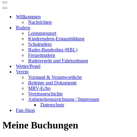
Navigationsmenü
Navigationsmenü
Willkommen
Nachrichten
Rudern
Leistungssport
Kinderrudern-Erstausbildung
Schulrudern
Ruder-Bundesliga (RBL)
Freizeitrudern
Ruderregeln und Fahrtordnung
Wetter/Pegel
Verein
Vorstand & Verantwortliche
Beiträge und Dokumente
MRV-Echo
Vereinsgeschichte
Anbieterkennzeichnung / Impressum
Datenschutz
Fan-Shop
Meine Buchungen