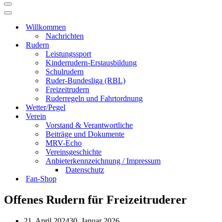
Navigationsmenü
Navigationsmenü
Willkommen
Nachrichten
Rudern
Leistungssport
Kinderrudern-Erstausbildung
Schulrudern
Ruder-Bundesliga (RBL)
Freizeitrudern
Ruderregeln und Fahrtordnung
Wetter/Pegel
Verein
Vorstand & Verantwortliche
Beiträge und Dokumente
MRV-Echo
Vereinsgeschichte
Anbieterkennzeichnung / Impressum
Datenschutz
Fan-Shop
Offenes Rudern für Freizeitruderer
21. April 2024
30. Januar 2026