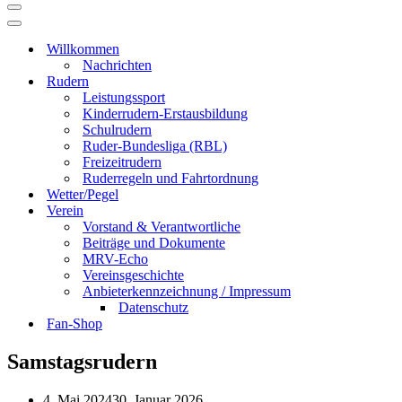
Navigationsmenü
Navigationsmenü
Willkommen
Nachrichten
Rudern
Leistungssport
Kinderrudern-Erstausbildung
Schulrudern
Ruder-Bundesliga (RBL)
Freizeitrudern
Ruderregeln und Fahrtordnung
Wetter/Pegel
Verein
Vorstand & Verantwortliche
Beiträge und Dokumente
MRV-Echo
Vereinsgeschichte
Anbieterkennzeichnung / Impressum
Datenschutz
Fan-Shop
Samstagsrudern
4. Mai 2024
30. Januar 2026